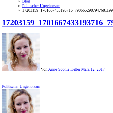
Blog
Politischer Ungehorsam
17203159_1701667433193716_7906652987947681199
17203159_1701667433193716_7
Von
Anne-Sophie Keller
März 12, 2017
Beitrags-
Politischer Ungehorsam
Navigation