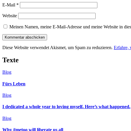
E-Mail
*
Website
Meinen Namen, meine E-Mail-Adresse und meine Website in dies
Diese Website verwendet Akismet, um Spam zu reduzieren.
Erfahre,
Texte
Blog
Fürs Leben
Blog
I dedicated a whole year to loving myself. Here’s what happened.
Blog
Why #metoo will liberate us all