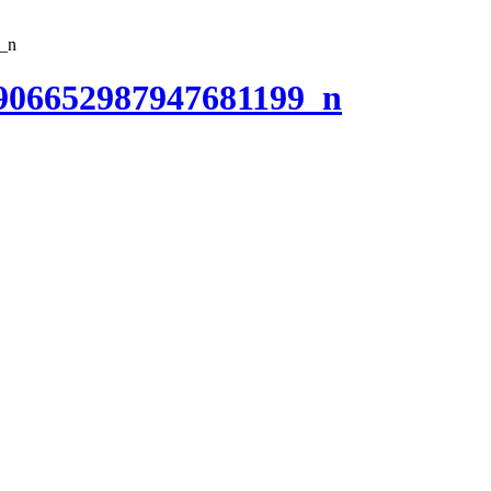
_n
906652987947681199_n