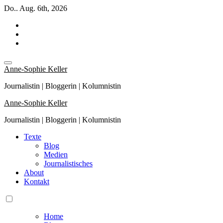
Zum
Do.. Aug. 6th, 2026
Inhalt
springen
Anne-Sophie Keller
Journalistin | Bloggerin | Kolumnistin
Anne-Sophie Keller
Journalistin | Bloggerin | Kolumnistin
Texte
Blog
Medien
Journalistisches
About
Kontakt
Home