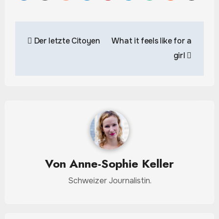
Beitrags-
Der letzte Citoyen
What it feels like for a
Navigation
girl
Von
Anne-Sophie Keller
Schweizer Journalistin.