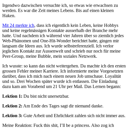
Irgendwo dazwischen versuchte ich, so etwas wie erwachsen zu
werden. Es war die Zeit meines Lebens. Bis auf einen kleinen
Haken.
Mit 24 merkte ich
, dass ich eigentlich kein Leben, keine Hobbys
und keine regelmässigen Kontakte ausserhalb der Branche mehr
hatte. Und nachdem ich während vier Jahren über so ziemlich jedes
Web-Phänomen und One-Hit-Wonder berichtet hatte, gingen mir
langsam die Ideen aus. Ich wurde selbstreferenziell. Ich verlor
jeglichen Kontakt zur Aussenwelt und schrieb nur noch für meine
Peer-Group, meine Bubble, mein soziales Netzwerk.
Ich wusste: so kann das nicht weitergehen. Da machte ich den ersten
grossen Fehler meiner Karriere. Ich informierte meine Vorgesetzten
darüber, dass ich mich nach einem neuen Job umschaue. Loyalität
und so. Drei Wochen später wurde ich entlassen. Die Einladung
dazu kam am Vorabend um 21 Uhr per Mail. Das Lernen begann:
Lektion 1:
Du bist nicht unersetzbar.
Lektion 2:
Am Ende des Tages sagt dir niemand danke.
Lektion 3:
Gute Arbeit und Ehrlichkeit zahlen sich nicht immer aus.
Meine Reaktion: Fuck this shit, I’ll be a princess. Also zog ich