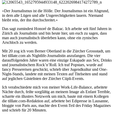
«Der Journalismus ist die Hölle. Der Journalismus ist ein Abgrund,
in dem alle Lügen und alle Ungerechtigkeiten lauern. Niemand
bleibt rein, der ihn durchschreitet.»
Das sagt zumindest Honoré de Balzac. Ich arbeite seit fünf Jahren in
Zürich als Journalistin und bin heute hier, um euch zu sagen, dass
man auch journalistisch überleben kann, ohne ein zynisches
Arschloch zu werden.
Mit 20 zog ich vom Berner Oberland in die Zürcher Grossstadt, um
bei tilllate.com als Nightlife-Journalistin anzufangen. Die vier
darauffolgenden Jahre waren eine einzige Eskapade aus Sex, Drinks
und journalistischem Rock’n’Roll. Ich traf Popstars, wurde auf
fancy Pressereisen geschickt, schrieb über Jugendkultur und One-
Night-Stands, landete mit meinen Texten auf Titelseiten und stand
auf jeglichen Gästelisten der Zürcher Cüpli-Events.
Ich verabschiedete mich von meiner Work-Life-Balance, arbeitete
Nächte durch, feilte sorgfältig an meinem Image als Enfant Terrible,
scharrte ein illustres Netzwerk um mich, baute mit einem Kollegen
die tilllate.com-Redaktion auf, arbeitete bei Edipresse in Lausanne,
bloggte von Paris aus, machte den Event-Teil des Friday Magazines
und schrieb für 20 Minuten.