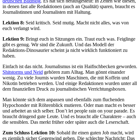
deutschen Bildblog
. Es hat sich herausgestellt: In Zeiten wie diesen,
in denen fast alle Redaktionen (auch an Qualität) sparen, braucht es
Journalistinnen und Journalisten mit Haltung.
Lektion 8:
Seid kritisch. Seid mutig. Macht nicht alles, was von
euch verlangt wird.
Lektion 9:
Bringt euch in Sitzungen ein. Traut euch was. Feiglinge
gibt es genug. Wir sind die Zukunft. Und das Modell der
Redaktions-Dinosaurier scheint ja nicht wirklich funktioniert zu
haben.
Einfach ist das nicht. Journalismus ist ein Haifischbecken geworden.
Shitstorms und Neid
gehören zum Alltag. Man gönnt einander
wenig. Zu viele Journis wurden Maschinen, die mit Koffein und
Nikotin betrieben werden. Und einige Redaktionen wurden unter all
dem finanziellen Druck zu journalistischen Verrichtungsboxen.
Man könnte sich dem anpassen und ebenfalls zum fluchenden
Hypochonder mit Röhrenblick mutieren. Oder man macht es besser
und arbeitet an sich selber. Don’t let people rain on your parade. Es
braucht dringend gute Leute. Und es braucht alle Charaktere – auch
die sensiblen. Das merkt früher oder später auch die Leserschaft.
Zum Schluss Lektion 10:
Sobald ihr einen guten Job macht, wird
es ziemlich sicher Gegenwind geben. Die schlechte Nachricht: Das