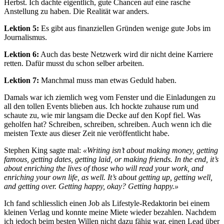
Herbst. Ich dachte eigentlich, gute Chancen auf eine rasche
Anstellung zu haben. Die Realität war anders.
Lektion 5:
Es gibt aus finanziellen Gründen wenige gute Jobs im
Journalismus.
Lektion 6:
Auch das beste Netzwerk wird dir nicht deine Karriere
retten. Dafür musst du schon selber arbeiten.
Lektion 7:
Manchmal muss man etwas Geduld haben.
Damals war ich ziemlich weg vom Fenster und die Einladungen zu
all den tollen Events blieben aus. Ich hockte zuhause rum und
schaute zu, wie mir langsam die Decke auf den Kopf fiel. Was
geholfen hat? Schreiben, schreiben, schreiben. Auch wenn ich die
meisten Texte aus dieser Zeit nie veröffentlicht habe.
Stephen King sagte mal:
«Writing isn’t about making money, getting
famous, getting dates, getting laid, or making friends. In the end, it’s
about enriching the lives of those who will read your work, and
enriching your own life, as well. It’s about getting up, getting well,
and getting over. Getting happy, okay? Getting happy.»
Ich fand schliesslich einen Job als Lifestyle-Redaktorin bei einem
kleinen Verlag und konnte meine Miete wieder bezahlen. Nachdem
ich jedoch beim besten Willen nicht dazu fähig war, einen Lead über