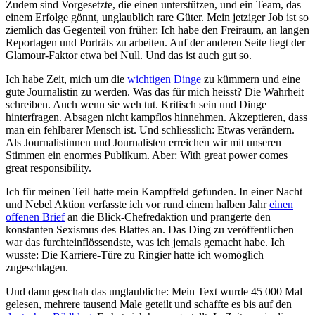
Zudem sind Vorgesetzte, die einen unterstützen, und ein Team, das
einem Erfolge gönnt, unglaublich rare Güter. Mein jetziger Job ist so
ziemlich das Gegenteil von früher: Ich habe den Freiraum, an langen
Reportagen und Porträts zu arbeiten. Auf der anderen Seite liegt der
Glamour-Faktor etwa bei Null. Und das ist auch gut so.
Ich habe Zeit, mich um die
wichtigen Dinge
zu kümmern und eine
gute Journalistin zu werden. Was das für mich heisst? Die Wahrheit
schreiben. Auch wenn sie weh tut. Kritisch sein und Dinge
hinterfragen. Absagen nicht kampflos hinnehmen. Akzeptieren, dass
man ein fehlbarer Mensch ist. Und schliesslich: Etwas verändern.
Als Journalistinnen und Journalisten erreichen wir mit unseren
Stimmen ein enormes Publikum. Aber: With great power comes
great responsibility.
Ich für meinen Teil hatte mein Kampffeld gefunden. In einer Nacht
und Nebel Aktion verfasste ich vor rund einem halben Jahr
einen
offenen Brief
an die Blick-Chefredaktion und prangerte den
konstanten Sexismus des Blattes an. Das Ding zu veröffentlichen
war das furchteinflössendste, was ich jemals gemacht habe. Ich
wusste: Die Karriere-Türe zu Ringier hatte ich womöglich
zugeschlagen.
Und dann geschah das unglaubliche: Mein Text wurde 45 000 Mal
gelesen, mehrere tausend Male geteilt und schaffte es bis auf den