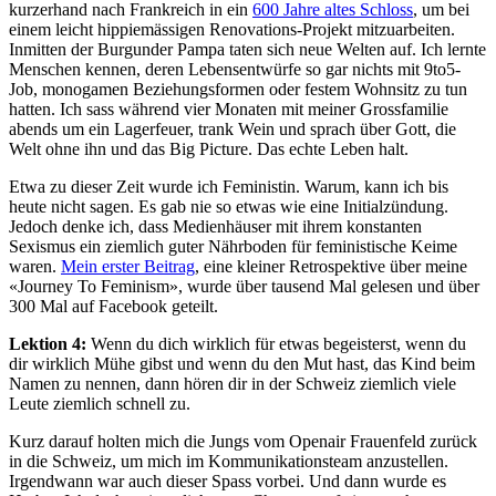
kurzerhand nach Frankreich in ein
600 Jahre altes Schloss
, um bei
einem leicht hippiemässigen Renovations-Projekt mitzuarbeiten.
Inmitten der Burgunder Pampa taten sich neue Welten auf. Ich lernte
Menschen kennen, deren Lebensentwürfe so gar nichts mit 9to5-
Job, monogamen Beziehungsformen oder festem Wohnsitz zu tun
hatten. Ich sass während vier Monaten mit meiner Grossfamilie
abends um ein Lagerfeuer, trank Wein und sprach über Gott, die
Welt ohne ihn und das Big Picture. Das echte Leben halt.
Etwa zu dieser Zeit wurde ich Feministin. Warum, kann ich bis
heute nicht sagen. Es gab nie so etwas wie eine Initialzündung.
Jedoch denke ich, dass Medienhäuser mit ihrem konstanten
Sexismus ein ziemlich guter Nährboden für feministische Keime
waren.
Mein erster Beitrag
, eine kleiner Retrospektive über meine
«Journey To Feminism», wurde über tausend Mal gelesen und über
300 Mal auf Facebook geteilt.
Lektion 4:
Wenn du dich wirklich für etwas begeisterst, wenn du
dir wirklich Mühe gibst und wenn du den Mut hast, das Kind beim
Namen zu nennen, dann hören dir in der Schweiz ziemlich viele
Leute ziemlich schnell zu.
Kurz darauf holten mich die Jungs vom Openair Frauenfeld zurück
in die Schweiz, um mich im Kommunikationsteam anzustellen.
Irgendwann war auch dieser Spass vorbei. Und dann wurde es