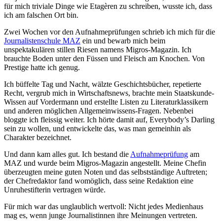
für mich triviale Dinge wie Etagèren zu schreiben, wusste ich, dass
ich am falschen Ort bin.
Zwei Wochen vor den Aufnahmeprüfungen schrieb ich mich für die
Journalistenschule MAZ
ein und bewarb mich beim
unspektakulären stillen Riesen namens Migros-Magazin. Ich
brauchte Boden unter den Füssen und Fleisch am Knochen. Von
Prestige hatte ich genug.
Ich büffelte Tag und Nacht, wälzte Geschichtsbücher, repetierte
Recht, vergrub mich in Wirtschaftsnews, brachte mein Staatskunde-
Wissen auf Vordermann und erstellte Listen zu Literaturklassikern
und anderen möglichen Allgemeinwissens-Fragen. Nebenbei
bloggte ich fleissig weiter. Ich hörte damit auf, Everybody’s Darling
sein zu wollen, und entwickelte das, was man gemeinhin als
Charakter bezeichnet.
Und dann kam alles gut. Ich bestand die
Aufnahmeprüfung
am
MAZ und wurde beim Migros-Magazin angestellt. Meine Chefin
überzeugten meine guten Noten und das selbstständige Auftreten;
der Chefredaktor fand womöglich, dass seine Redaktion eine
Unruhestifterin vertragen würde.
Für mich war das unglaublich wertvoll: Nicht jedes Medienhaus
mag es, wenn junge Journalistinnen ihre Meinungen vertreten.