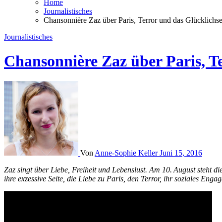
Home
Journalistisches
Chansonnière Zaz über Paris, Terror und das Glücklichse
Journalistisches
Chansonnière Zaz über Paris, T
Von
Anne-Sophie Keller
Juni 15, 2016
Zaz singt über Liebe, Freiheit und Lebenslust. Am 10. August steht die derzeit erfolgreichste Vertreterin des Nouvelle Chanson auf der Bühne des «Stars in Town» in Schaffhausen. Im Interview spricht sie über
ihre exzessive Seite, die Liebe zu Paris, den Terror, ihr soziales Eng