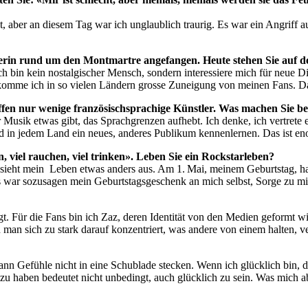
, aber an diesem Tag war ich unglaublich traurig. Es war ein Angriff a
ikerin rund um den Montmartre angefangen. Heute stehen Sie auf d
 Ich bin kein nostalgischer Mensch, sondern interessiere mich für neue 
ekomme ich in so vielen Ländern grosse Zuneigung von meinen Fans. Da
affen nur wenige französischsprachige Künstler. Was machen Sie be
r Musik etwas gibt, das Sprachgrenzen aufhebt. Ich denke, ich vertrete et
d in jedem Land ein neues, anderes Publikum kennenlernen. Das ist eno
, viel rauchen, viel trinken». Leben Sie ein Rockstarleben?
 sieht mein ­ Leben etwas anders aus. Am 1. Mai, meinem ­Geburtstag, 
ss war sozusagen mein Geburtstagsgeschenk an mich selbst, Sorge zu mi
ingt. Für die Fans bin ich Zaz, deren Identität von den Medien geformt wi
an sich zu stark darauf konzentriert, was andere von einem halten, ver
ann Gefühle nicht in eine Schublade stecken. Wenn ich glücklich bin,
g zu haben bedeutet nicht unbedingt, auch glücklich zu sein. Was mich a