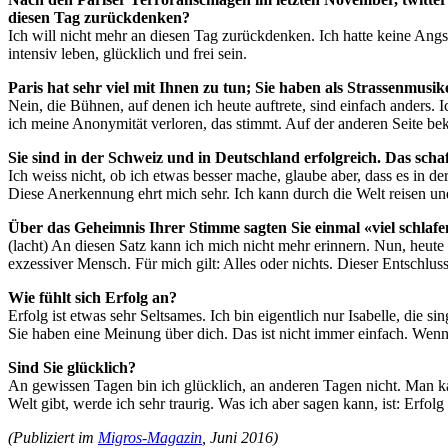
diesen Tag zurückdenken?
Ich will nicht mehr an diesen Tag zurückdenken. Ich hatte keine Angst
intensiv leben, glücklich und frei sein.
Paris hat sehr viel mit Ihnen zu tun; Sie haben als Strassenmus
Nein, die Bühnen, auf denen ich heute auftrete, sind einfach anders.
ich meine Anonymität verloren, das stimmt. Auf der anderen Seite b
Sie sind in der Schweiz und in Deutschland erfolgreich. Das sch
Ich weiss nicht, ob ich etwas besser mache, glaube aber, dass es in de
Diese Anerkennung ehrt mich sehr. Ich kann durch die Welt reisen un
Über das Geheimnis Ihrer Stimme sagten Sie einmal «viel schlafen
(lacht) An diesen Satz kann ich mich nicht mehr erinnern. Nun, heute
exzessiver Mensch. Für mich gilt: Alles oder nichts. Dieser Entschlu
Wie fühlt sich Erfolg an?
Erfolg ist etwas sehr Seltsames. Ich bin eigentlich nur Isabelle, die s
Sie haben eine Meinung über dich. Das ist nicht immer einfach. Wenn m
Sind Sie glücklich?
An gewissen Tagen bin ich glücklich, an anderen Tagen nicht. Man k
Welt gibt, werde ich sehr traurig. Was ich aber sagen kann, ist: Erfol
(Publiziert im
Migros-Magazin
, Juni 2016)