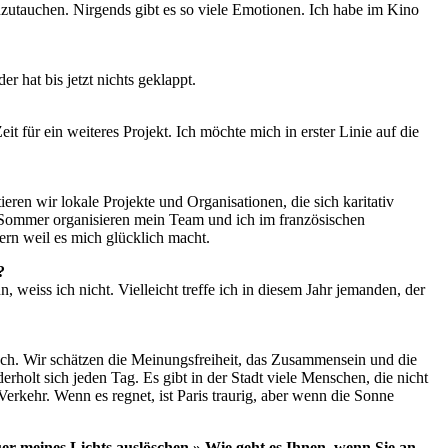
einzutauchen. Nirgends gibt es so viele Emotionen. Ich habe im Kino
 hat bis jetzt nichts geklappt.
it für ein weiteres Projekt. Ich möchte mich in erster Linie auf die
n wir lokale Projekte und Organisationen, die sich karitativ
 Sommer organisieren mein Team und ich im französischen
ern weil es mich glücklich macht.
?
weiss ich nicht. Vielleicht treffe ich in diesem Jahr jemanden, der
auch. Wir schätzen die Meinungsfreiheit, das Zusammensein und die
rholt sich jeden Tag. Es gibt in der Stadt viele Menschen, die nicht
erkehr. Wenn es regnet, ist Paris traurig, aber wenn die Sonne
uer meines Lichts auslöschen.» Wie geht es Ihnen, wenn Sie an