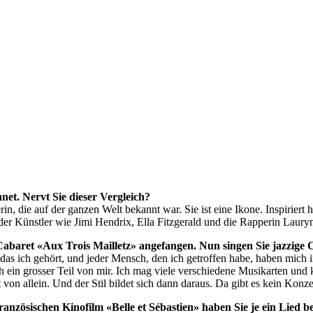
hnet. Nervt Sie dieser Vergleich?
erin, die auf der ganzen Welt bekannt war. Sie ist eine Ikone. Inspirier
r Künstler wie Jimi Hendrix, Ella Fitzgerald und die Rapperin Lauryn
abaret «Aux Trois Mailletz» angefangen. Nun singen Sie jazzige C
d, das ich gehört, und jeder Mensch, den ich getroffen habe, haben mich
 ein grosser Teil von mir. Ich mag viele verschiedene Musikarten und k
n allein. Und der Stil bildet sich dann daraus. Da gibt es kein Konze
zösischen Kinofilm «Belle et Sébastien» haben Sie je ein Lied be