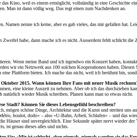
be das Kino, weil es einem ermöglicht, vollständig in eine Geschichte 
ben. Man ist dann völlig weg. Das regt einen zum Nachdenken an.
amen nenne ich keine, aber es gab vieles, das mir gefallen hat. Leider
 Zweifel habe, dann mache ich es nicht. Ausserdem fehlt schlicht die Ze
eren. Wenn meine Band und ich irgendwo ein Konzert haben, kontaktiere
werden wir ein Netzwerk aus 100 solchen Kooperationen haben. Diesen
ine Plattform bieten. Ich mache das nicht, weil ich berühmt bin, sond
30. Oktober 2015. Wann können Ihre Fans mit neuer Musik rechnen
en, eine kleine Auszeit zu nehmen. Aber ob ich das durchziehen kann, 
ch natürlich wieder Musik schreiben. Planen kann man so etwas nicht.
diese Stadt? Können Sie dieses Lebensgefühl beschreiben?
lich, mögen schöne Dinge, Architektur und die Kunst und streiten uns 
 «Métro, boulot, dodo» – also «U-Bahn, Arbeit, Schlafen» – und das wiede
die Häuser sind unvergleichlich. Eine Sekunde später nervt wieder der V
s, ist genau dieses alles und nichts.
n Sie: «Mir ist schlecht, aber niemals, niemals werden sie das Fe