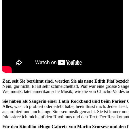
Zaz, seit Sie berühmt sind, werden Sie als neue Édith Piaf bezeic
Nein, gar nicht. Er ist sehr schmeichelhaft. Piaf war eine grosse Säng
Weltmusik, lateinamerikanische Musik, wie die von Chucho Valdés ode
Sie haben als Sängerin einer Latin-Rockband und beim Pariser C
Alles, was ich probiert oder erlebt habe, beeinflusst mich. Jedes Lie
ausprobiert und auch lange Strassenmusik gemacht. Sie ist immer noch
fokussiere ich mich auf den Rhythmus und den Text. Der Rest kommt vo
Für den Kinofilm «Hugo Cabret» von Martin Scorsese und den fran