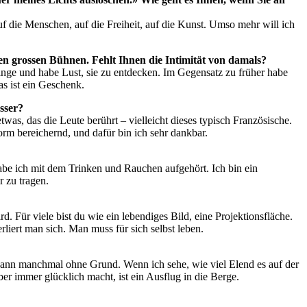
uf die Menschen, auf die Freiheit, auf die Kunst. Umso mehr will ich
en grossen Bühnen. Fehlt Ihnen die Intimität von damals?
Dinge und habe Lust, sie zu entdecken. Im Gegensatz zu früher habe
s ist ein Geschenk.
sser?
was, das die Leute ­berührt – vielleicht dieses typisch Französische.
rm bereichernd, und dafür bin ich sehr dankbar.
habe ich mit dem Trinken und Rauchen aufgehört. Ich bin ein
r zu tragen.
rd. Für viele bist du wie ein lebendiges Bild, eine Projektionsfläche.
liert man sich. Man muss für sich selbst leben.
 dann manchmal ohne Grund. Wenn ich sehe, wie viel Elend es auf der
ber immer glücklich macht, ist ein Ausflug in die Berge.