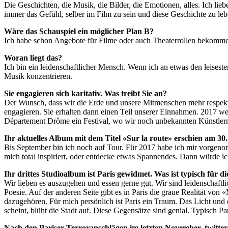
Die Geschichten, die Musik, die Bilder, die Emotionen, alles. Ich lie
immer das Gefühl, selber im Film zu sein und diese Geschichte zu le
Wäre das Schauspiel ein möglicher Plan B?
Ich habe schon Angebote für Filme oder auch Theaterrollen bekommen. N
Woran liegt das?
Ich bin ein leidenschaftlicher Mensch. Wenn ich an etwas den leisesten
Musik konzentrieren.
Sie engagieren sich karitativ. Was treibt Sie an?
Der Wunsch, dass wir die Erde und unsere Mitmenschen mehr respekti
engagieren. Sie erhalten dann einen Teil unserer Einnahmen. 2017 
Département Drôme ein Festival, wo wir noch unbekannten Künstlern e
Ihr aktuelles Album mit dem Titel «Sur la route» erschien am 
Bis September bin ich noch auf Tour. Für 2017 habe ich mir vorgenomm
mich total inspiriert, oder entdecke etwas Spannendes. Dann würde i
Ihr drittes Studioalbum ist Paris gewidmet. Was ist typisch für 
Wir lieben es auszugehen und essen gerne gut. Wir sind leidenschaft
Poesie. Auf der anderen Seite gibt es in Paris die graue Realität von
dazugehören. Für mich persönlich ist Paris ein Traum. Das Licht und 
scheint, blüht die Stadt auf. Diese Gegensätze sind genial. Typisch Pari
Nach den Pariser Terroranschlägen im letzten November, twitterte