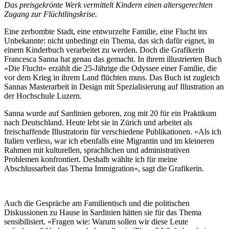
Das preisgekrönte Werk vermittelt Kindern einen altersgerechten
Zugang zur Flüchtlingskrise.
Eine zerbombte Stadt, eine entwurzelte Familie, eine Flucht ins
Unbekannte: nicht unbedingt ein Thema, das sich dafür eignet, in
einem Kinderbuch verarbeitet zu werden. Doch die Grafikerin
Francesca Sanna hat genau das gemacht. In ihrem illustrierten Buch
«Die Flucht» erzählt die 25-Jährige die Odyssee einer Familie, die
vor dem Krieg in ihrem Land flüchten muss. Das Buch ist zugleich
Sannas Masterarbeit in Design mit Spezialisierung auf Illustration an
der Hochschule Luzern.
Sanna wurde auf Sardinien geboren, zog mit 20 für ein Praktikum
nach Deutschland. Heute lebt sie in Zürich und arbeitet als
freischaffende Illustratorin für verschiedene Publikationen. «Als ich
Italien verliess, war ich ebenfalls eine Migrantin und im kleineren
Rahmen mit kulturellen, sprachlichen und administrativen
Problemen konfrontiert. Deshalb wählte ich für meine
Abschlussarbeit das Thema Immigration», sagt die Grafikerin.
Auch die Gespräche am Familientisch und die politischen
Diskussionen zu Hause in Sardinien hätten sie für das Thema
sensibilisiert. «Fragen wie: Warum sollen wir diese Leute