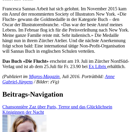
Francesca Sannas Arbeit hat sich gelohnt. Im November 2015 kam
ein Anruf der renommierten Society of Illustrators New York. «Die
Flucht» gewann die Goldmedaille in der Kategorie Buch – den
Oscar der Illustratoren­branche. «Das war der beste Anruf meines
Lebens. Im Februar flog ich für die Preisverleihung nach New York.
Meine ganze Familie reiste mit. Sehr italienisch.» Die Medaille
hängt nun in ihrem Zürcher Atelier. Und die nächste Anerkennung
folgt schon bald: Eine international tätige Non-Profit-Organisation
will Sannas Buch in englischen Schulen verteilen.
Das Buch «Die Flucht»
erscheint am 19. Juli im Zürcher NordSüd-
Verlag und ist ab dem 25.Juli für Fr. 23.90 bei
Ex Libris
erhältlich.
(Publiziert im
Migros-Magazin
, Juli 2016. Porträtbild:
Anne
Gabriel-Jürgens
/ Bilder: zVg)
Beitrags-Navigation
Chansonnière Zaz über Paris, Terror und das Glücklichsein
Königinnen der Nacht