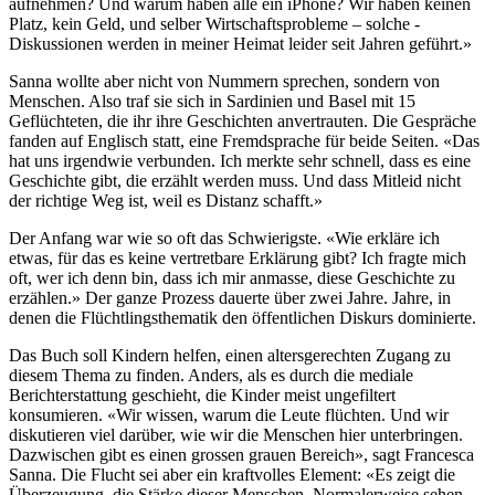
aufnehmen? Und warum haben alle ein iPhone? Wir haben keinen
Platz, kein Geld, und selber Wirtschafts­probleme – solche ­
Diskussionen werden in meiner Heimat leider seit Jahren geführt.»
Sanna wollte aber nicht von Nummern sprechen, sondern von
Menschen. Also traf sie sich in Sardinien und Basel mit 15
Geflüchteten, die ihr ihre Geschichten anvertrauten. Die Gespräche
fanden auf Englisch statt, eine Fremdsprache für beide Seiten. «Das
hat uns irgendwie verbunden. Ich merkte sehr schnell, dass es eine
Geschichte gibt, die erzählt werden muss. Und dass Mitleid nicht
der richtige Weg ist, weil es Distanz schafft.»
Der Anfang war wie so oft das Schwierigste. «Wie erkläre ich
etwas, für das es keine vertretbare Erklärung gibt? Ich fragte mich
oft, wer ich denn bin, dass ich mir anmasse, diese Geschichte zu
erzählen.» Der ganze Prozess dauerte über zwei Jahre. Jahre, in
denen die Flüchtlingsthematik den öffentlichen Diskurs dominierte.
Das Buch soll Kindern helfen, einen altersgerechten Zugang zu
diesem Thema zu finden. Anders, als es durch die mediale
Berichterstattung geschieht, die Kinder meist ungefiltert
konsumieren. «Wir wissen, warum die Leute flüchten. Und wir
diskutieren viel darüber, wie wir die Menschen hier unterbringen.
Dazwischen gibt es einen grossen grauen Bereich», sagt Francesca
Sanna. Die Flucht sei aber ein kraftvolles Element: «Es zeigt die
Überzeugung, die Stärke dieser Menschen. Normalerweise sehen