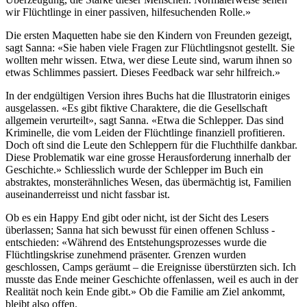
wir Flüchtlinge in einer passiven, hilfesuchenden Rolle.»
Die ersten Maquetten habe sie den Kindern von Freunden gezeigt,
sagt Sanna: «Sie haben viele Fragen zur Flüchtlingsnot gestellt. Sie
wollten mehr wissen. Etwa, wer diese Leute sind, warum ihnen so
etwas Schlimmes passiert. Dieses Feedback war sehr hilfreich.»
In der endgültigen Version ihres Buchs hat die Illustratorin einiges
ausgelassen. «Es gibt fiktive Charaktere, die die Gesellschaft
allgemein verurteilt», sagt Sanna. «Etwa die Schlepper. Das sind
Kriminelle, die vom Leiden der Flüchtlinge finanziell profitieren.
Doch oft sind die Leute den Schleppern für die Fluchthilfe dankbar.
Diese Problematik war eine grosse Herausforderung innerhalb der
Geschichte.» Schliesslich wurde der Schlepper im Buch ein
abstraktes, monsterähnliches Wesen, das übermächtig ist, Familien
auseinanderreisst und nicht fassbar ist.
Ob es ein Happy End gibt oder nicht, ist der Sicht des Lesers
überlassen; Sanna hat sich bewusst für einen offenen Schluss ­
entschieden: «Während des Entstehungsprozesses wurde die
Flüchtlingskrise zunehmend präsenter. Grenzen wurden
geschlossen, Camps geräumt – die Ereignisse überstürzten sich. Ich
musste das Ende meiner ­Geschichte offenlassen, weil es auch in der
Realität noch kein Ende gibt.» Ob die Familie am Ziel ankommt,
bleibt also offen.