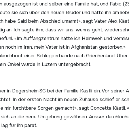
on ausgezogen ist und selber eine Familie hat, und Fabio (2
reute sie sich über den neuen Bruder und hätte ihn am lieb
Ich habe Said beim Abschied umarmt», sagt Vater Alex Kästl
htig an. Ich sagte ihm, dass wir uns, wenns geht, wiederseh
Gefühl: «Im Auffangzentrum hatte ich Heimweh und vermis
 noch im Iran, mein Vater ist in Afghanistan gestorben.»
auchboot einer Schlep­per­bande nach Griechenland. Über 
Sein Onkel wurde in Luzern untergebracht.
 in Degersheim SG bei der Familie Kästli ein. Vor seiner 
chtet. In der ersten Nacht im neuen Zuhause schlief er sch
be mir furchtbare Sorgen gemacht», sagt Concetta Kästli. 
ste sich an die neue Umgebung gewöhnen. Ausser durchlöch
lag für ihn parat.