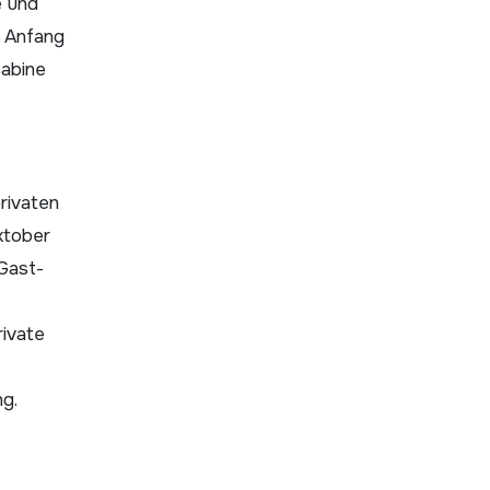
e und
r Anfang
Sabine
rivaten
Oktober
«Gast­
rivate
ng.