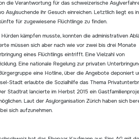
ion die Verantwortung für das schweizerische Asylverfahr
Asylsuchende ihr Gesuch einreichen. Letztlich liegt es in
ünfte für zugewiesene Flüchtlinge zu finden.
 Hürden kämpfen musste, konnten die administrativen Abl
ierte müssen sich aber nach wie vor zwei bis drei Monate
ringung eines Flüchtlings eintrifft. Eine Vielzahl von
cklung. Eine nationale Regelung zur privaten Unterbringun
 Bürgergruppe eine Hotline, über die Angebote deponiert 
sel-Stadt erlaubte die Sozialhilfe das Thema Privatunterb
Der Stadtrat lancierte im Herbst 2015 ein Gastfamilienproj
möglichen. Laut der Asylorganisation Zürich haben sich ber
 bei sich ­aufzunehmen.
schschweiz hat das Ehepaar Kaufmann aus Sins AG mit de