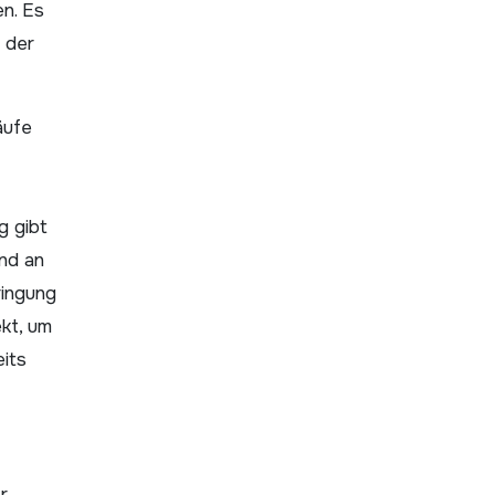
en. Es
 der
äufe
g gibt
und an
ringung
ekt, um
eits
r