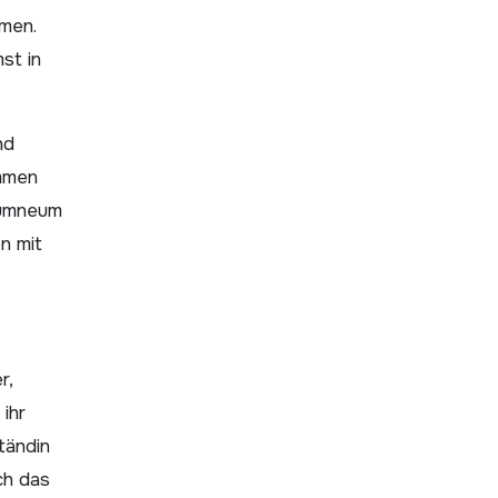
hmen.
st in
nd
ommen
lumneum
n mit
r,
ihr
tändin
ch das