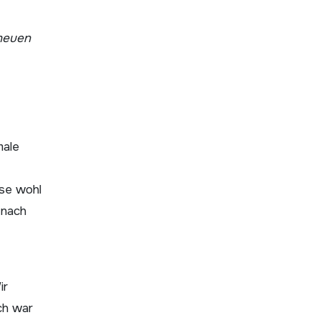
male
ise wohl
 nach
ir
ch war