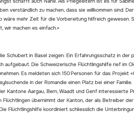
gst schafft auch Nähe. Als Pflegeeltern ist es für Sabin
uben verständlich zu machen, dass sie willkommen sind. De
wäre mehr Zeit für die Vorbereitung hilfreich gewesen. 
t, wir machen es einfach.»
ie Schubert in Basel zeigen: Ein Erfahrungsschatz in der p
ch aufgebaut. Die Schweizerische Flüchtlingshilfe rief im 
zuneh­men. Es meldeten sich 150 Personen für das Projekt 
ylsuchende in der Romandie einen Platz bei einer Familie.
er Kantone Aargau, Bern, Waadt und Genf interessierte P
n Flüchtlingen übernimmt der Kanton, der als Betreiber der
 Flüchtlingshilfe koordiniert schliesslich die Unterbringu