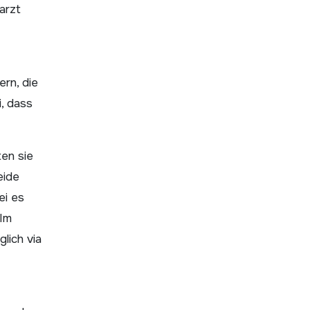
arzt
ern, die
, dass
ten sie
eide
ei es
 Im
lich via