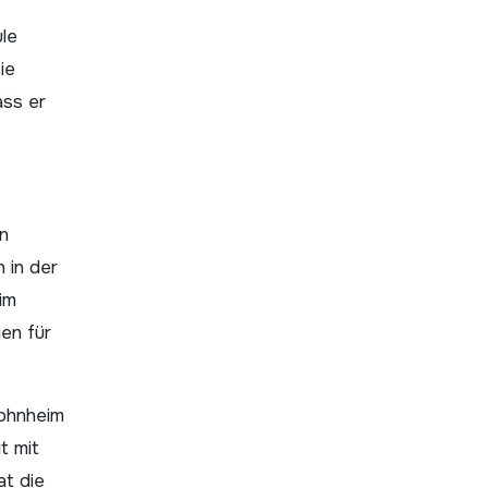
ule
ie
ass er
en
 in der
im
en für
Wohnheim
t mit
at die