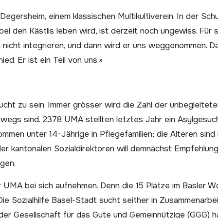
egersheim, einem klassischen Multikultiverein. In der Sch
bei den Kästlis leben wird, ist derzeit noch ungewiss. Für s
ihn nicht integrieren, und dann wird er uns weggenommen. D
ed. Er ist ein Teil von uns.»
lucht zu sein. Immer grösser wird die Zahl der unbegleitet
wegs sind. 2378 UMA stellten letztes Jahr ein Asylgesuch
mmen unter 14-Jäh­rige in Pflegefamilien; die Älteren sind 
er kantonalen Sozialdirektoren will demnächst Empfehlung
gen.
r UMA bei sich aufnehmen. Denn die 15 Plätze im Basler 
Die Sozialhilfe Basel-Stadt sucht seither in Zusammenarbei
der Gesellschaft für das Gute und Gemeinnützige (GGG) h