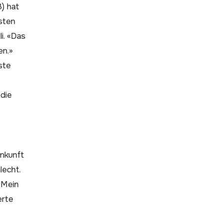
3) hat
sten
i. «Das
en.»
ste
die
Ankunft
lecht.
«Mein
erte